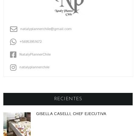
natalyplannerchile@gmail.com
+56953951672
NatalyPlannerChile
natalyplannerchile
RECIENTES
GISELLA CASELLI, CHEF EJECUTIVA